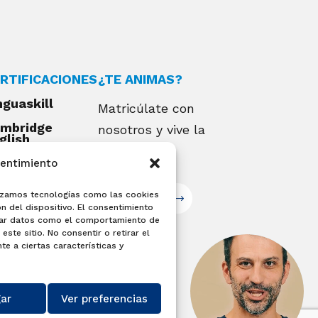
RTIFICACIONES
¿TE ANIMAS?
nguaskill
Matricúlate con
mbridge
nosotros y vive la
glish
alifications
experiencia
sentimiento
EXAMIA
ilizamos tecnologías como las cookies
Matricúlate
n del dispositivo. El consentimiento
sar datos como el comportamiento de
este sitio. No consentir o retirar el
e a ciertas características y
ar
Ver preferencias