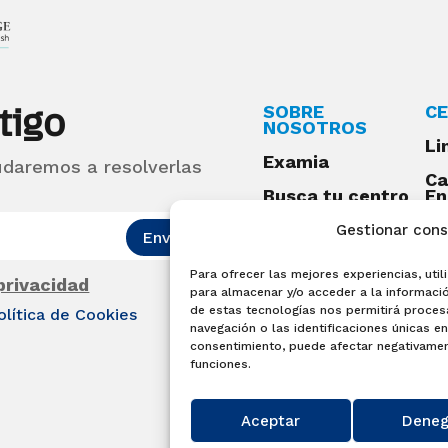
tigo
SOBRE
CE
NOSOTROS
Li
Examia
udaremos a resolverlas
Ca
Busca tu centro
En
Qu
Preguntas
Gestionar con
Enviar
frecuentes
Para ofrecer las mejores experiencias, ut
Acceso centros
 privacidad
para almacenar y/o acceder a la informació
preparadores
de estas tecnologías nos permitirá proce
olítica de Cookies
Blog
navegación o las identificaciones únicas en 
consentimiento, puede afectar negativament
Becas Examia
funciones.
Contacto
Aceptar
Deneg