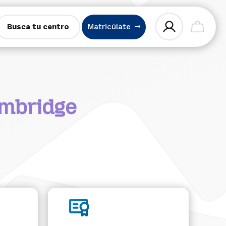
Busca tu centro
Matricúlate
ambridge