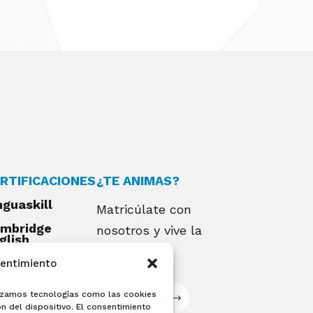
RTIFICACIONES
¿TE ANIMAS?
nguaskill
Matricúlate con
mbridge
nosotros y vive la
glish
alifications
experiencia
sentimiento
EXAMIA
ilizamos tecnologías como las cookies
Matricúlate
n del dispositivo. El consentimiento