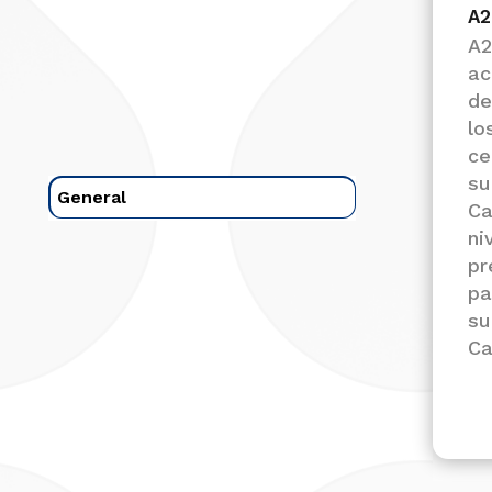
A2
A2
ac
de
lo
ce
su
General
Ca
ni
pr
pa
su
Ca