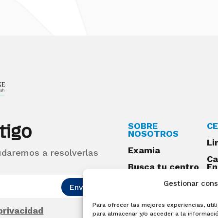
tigo
SOBRE
CE
NOSOTROS
Li
Examia
udaremos a resolverlas
Ca
Busca tu centro
En
Qu
Preguntas
Gestionar con
Enviar
frecuentes
Para ofrecer las mejores experiencias, ut
Acceso centros
 privacidad
para almacenar y/o acceder a la informació
preparadores