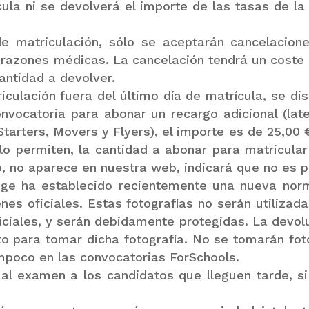
ula ni se devolverá el importe de las tasas de la
de matriculación, sólo se aceptarán cancelacio
r razones médicas. La cancelación tendrá un coste 
antidad a devolver.
riculación fuera del último día de matrícula, se d
nvocatoria para abonar un recargo adicional (lat
tarters, Movers y Flyers), el importe es de 25,00 
lo permiten, la cantidad a abonar para matricular
 no aparece en nuestra web, indicará que no es p
ge ha establecido recientemente una nueva nor
s oficiales. Estas fotografías no serán utilizadas
ciales, y serán debidamente protegidas. La devoluc
to para tomar dicha fotografía. No se tomarán fo
mpoco en las convocatorias ForSchools.
 al examen a los candidatos que lleguen tarde, s