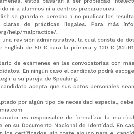
xámenes, estos pasarán a ser propiedad intelec
nido ni a alumnos ni a centros preparadores
sh se guarda el derecho a no publicar los resulta
claras de prácticas ilegales. Para más info
rg/help/malpractice/.
 una revisión administrativa, la cual consta de dos
 English de 50 € para la primera y 120 € (A2-B1
ario de exámenes en las convocatorias con más
datos. En ningún caso el candidato podrá escoger
egir a su pareja de Speaking.
el candidato acepta que sus datos personales sean
ptado por algún tipo de necesidad especial, debe
xamia.com
parador es responsable de formalizar la matrícu
ce en su Documento Nacional de Identidad. En caso
 los certificados, sin coste alguno para el cand