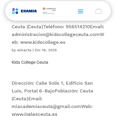
Dirección: C- cervantes 14Población:
Ceuta (Ceuta)Teléfono: 956514210Email:
administracion@kidscollegeceuta.comW
eb: www.kidscollege.es
by
winecta
|
Dic 16, 2025
Kids College Ceuta
Dirección: Calle Solís 1, Edificio San
Luis, Portal 6-BajoPoblación: Ceuta
(Ceuta)Email:
miacademiaceuta@gmail.comWeb:
www.inglesceuta.es