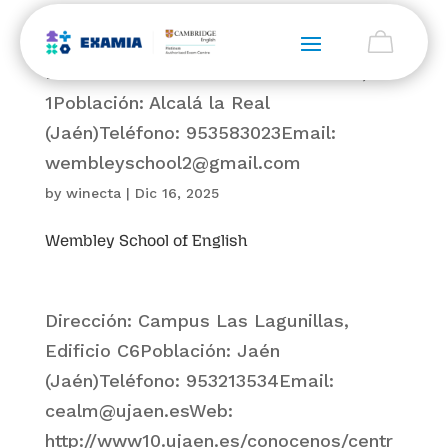
Dirección: C/ Maestro Pascual Baca, nº
1Población: Alcalá la Real
(Jaén)Teléfono: 953583023Email:
wembleyschool2@gmail.com
by
winecta
|
Dic 16, 2025
Wembley School of English
Dirección: Campus Las Lagunillas,
Edificio C6Población: Jaén
(Jaén)Teléfono: 953213534Email:
cealm@ujaen.esWeb:
http://www10.ujaen.es/conocenos/centr