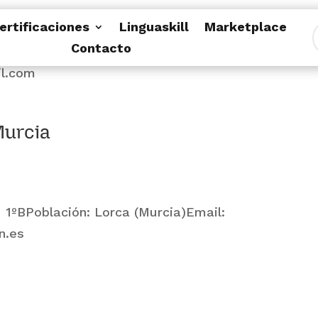
ertificaciones
Linguaskill
Marketplace
Contacto
16, 30007 MurciaPoblación: Murcia (Murcia)Email:
l.com
Murcia
1 1ºBPoblación: Lorca (Murcia)Email:
n.es