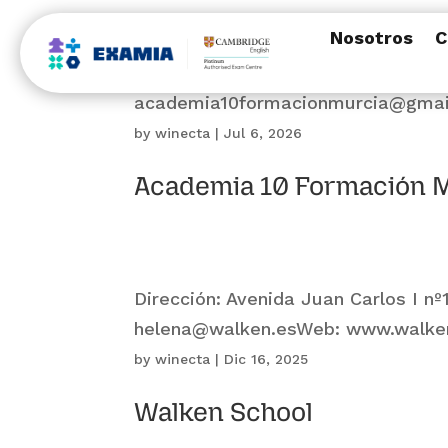
Nosotros
C
Dirección: C/ Azarbe de Papel, nº 
academia10formacionmurcia@gmai
by
winecta
|
Jul 6, 2026
Academia 10 Formación 
Dirección: Avenida Juan Carlos I nº
helena@walken.esWeb: www.walke
by
winecta
|
Dic 16, 2025
Walken School