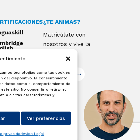
RTIFICACIONES
¿TE ANIMAS?
nguaskill
Matricúlate con
mbridge
nosotros y vive la
glish
alifications
experiencia
sentimiento
EXAMIA
ilizamos tecnologías como las cookies
Matricúlate
n del dispositivo. El consentimiento
sar datos como el comportamiento de
este sitio. No consentir o retirar el
e a ciertas características y
ar
Ver preferencias
de privacidad
Aviso Legal