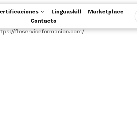
ertificaciones
Linguaskill
Marketplace
Contacto
ción: Teruel (Teruel)Teléfono: 978048359Email:
tps://floserviceformacion.com/