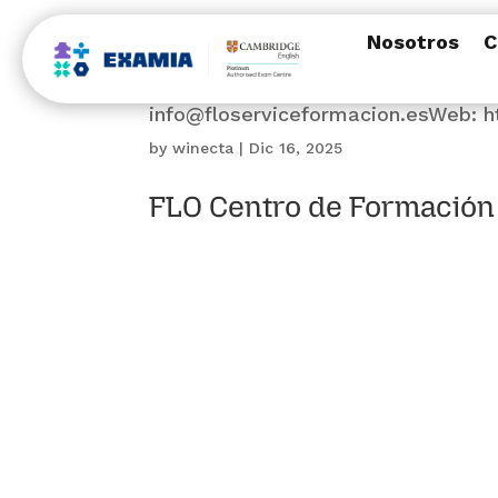
Nosotros
C
Dirección: Avenida Aragón, 16Pobla
info@floserviceformacion.esWeb: ht
by
winecta
|
Dic 16, 2025
FLO Centro de Formación