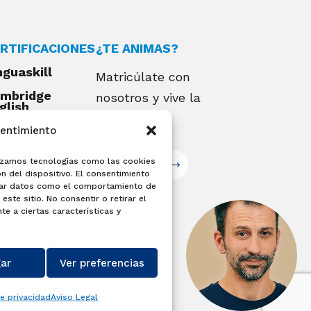
RTIFICACIONES
¿TE ANIMAS?
nguaskill
Matricúlate con
mbridge
nosotros y vive la
glish
alifications
experiencia
sentimiento
EXAMIA
ilizamos tecnologías como las cookies
Matricúlate
n del dispositivo. El consentimiento
sar datos como el comportamiento de
este sitio. No consentir o retirar el
e a ciertas características y
ar
Ver preferencias
de privacidad
Aviso Legal