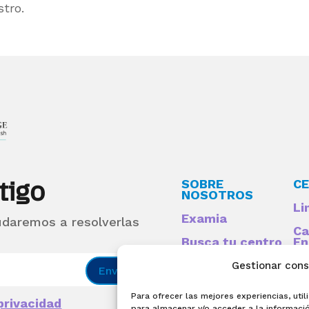
stro.
tigo
SOBRE
CE
NOSOTROS
Li
Examia
udaremos a resolverlas
Ca
Busca tu centro
En
Qu
Preguntas
Gestionar con
Enviar
frecuentes
Para ofrecer las mejores experiencias, ut
Acceso centros
 privacidad
para almacenar y/o acceder a la informació