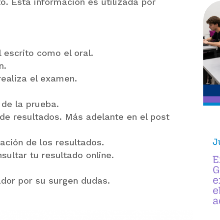
o. Esta información es utilizada por
.
 escrito como el oral.
n.
realiza el examen.
 de la prueba.
 de resultados. Más adelante en el post
J
ación de los resultados.
sultar tu resultado online.
E
G
e
ador por su surgen dudas.
e
a