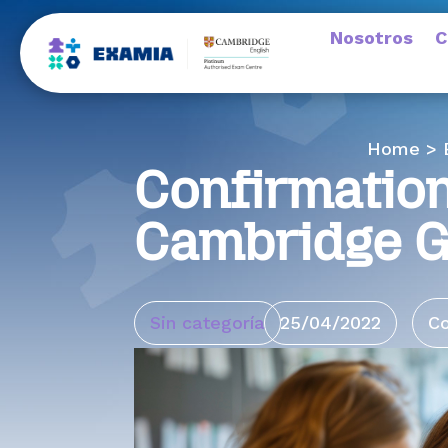
Nosotros
C
Home > B
Confirmation
Cambridge 
Sin categoría
25/04/2022
C