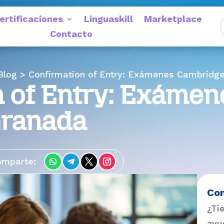
ertificaciones
Linguaskill
Marketplace
Contacto
log > Confirmation of Entry: Exámenes Cambridg
 of Entry: Exámen
Granada
omparte:
Co
¿Ti
ayu