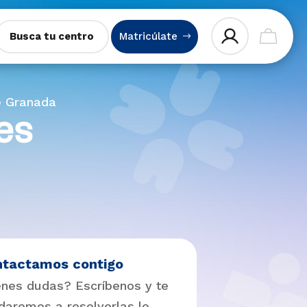
Busca tu centro
Matricúlate
e Granada
es
ntactamos contigo
enes dudas? Escríbenos y te
daremos a resolverlas lo