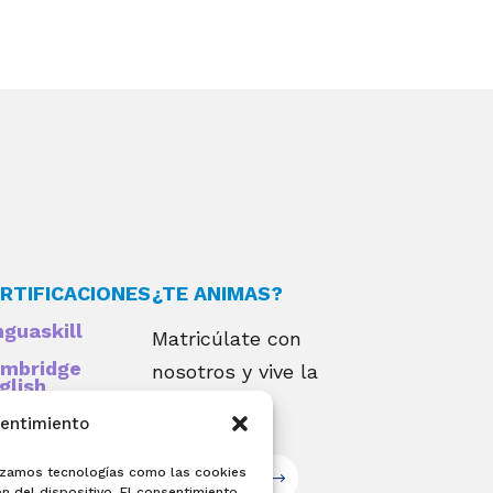
RTIFICACIONES
¿TE ANIMAS?
nguaskill
Matricúlate con
mbridge
nosotros y vive la
glish
alifications
experiencia
sentimiento
EXAMIA
ilizamos tecnologías como las cookies
Matricúlate
n del dispositivo. El consentimiento