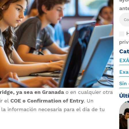
ant
H
pri
Cat
EX
Exa
Sin
idge, ya sea en Granada
o en cualquier otra
Últ
ir el
COE o Confirmation of Entry
. Un
a información necesaria para el día de tu