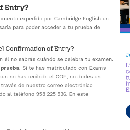
f Entry?
umento expedido por Cambridge English en
esaria para poder acceder a tu prueba de
l Confirmation of Entry?
J
n él no sabrás cuándo se celebra tu examen.
L
a prueba.
Si te has matriculado con Exams
c
men no has recibido el COE, no dudes en
t
i
través de nuestro correo electrónico
E
o al teléfono 958 225 536. En este