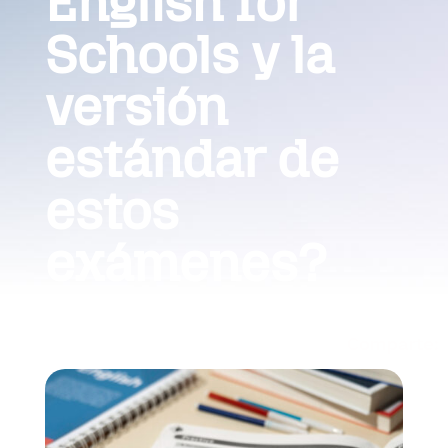
English for
Schools y la
versión
estándar de
estos
exámenes?
EXÁMENES
11/10/2023
Comparte: