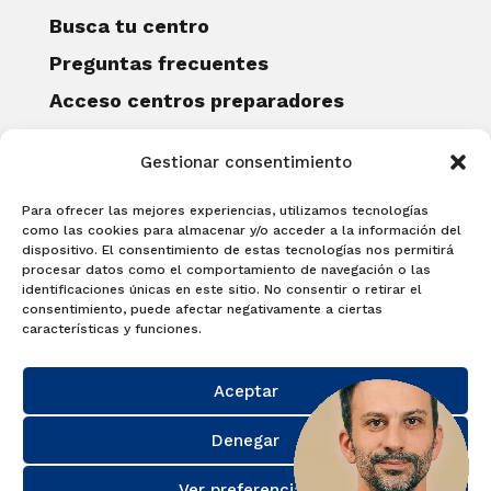
Busca tu centro
Preguntas frecuentes
Acceso centros preparadores
Blog
Gestionar consentimiento
Becas Examia
Contacto
Para ofrecer las mejores experiencias, utilizamos tecnologías
CERTIFICACIONES
como las cookies para almacenar y/o acceder a la información del
dispositivo. El consentimiento de estas tecnologías nos permitirá
Linguaskill
procesar datos como el comportamiento de navegación o las
identificaciones únicas en este sitio. No consentir o retirar el
Cambridge English Qualifications
consentimiento, puede afectar negativamente a ciertas
EXAMÍNATE
características y funciones.
Matricúlate con nosotros y obtén tu
Aceptar
certificado.
Matricúlate
Denegar
Ver preferencias