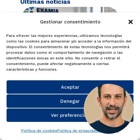
Últimas noticias
Gestionar consentimiento
Para ofrecer las mejores experiencias, utilizamos tecnologías
como las cookies para almacenar y/o acceder a la información del
dispositivo. El consentimiento de estas tecnologías nos permitirá
procesar datos como el comportamiento de navegación o las
identificaciones únicas en este sitio. No consentir o retirar el
consentimiento, puede afectar negativamente a ciertas
características y funciones.
Aceptar
Denegar
Jun 16, 2026
|
Sin categoría
Ver preferencias
Linguaskill Granada: guía
completa para conseguir tu
Política de cookies
Politica de privacidad
Aviso Legal
certificado oficial de inglés