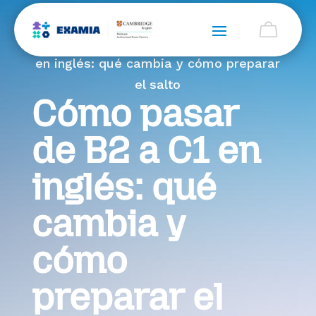
Home > Blog > Cómo pasar de B2 a C1
en inglés: qué cambia y cómo preparar
el salto
Cómo pasar
de B2 a C1 en
inglés: qué
cambia y
cómo
preparar el